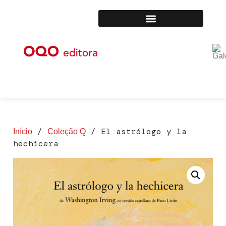
0,00
€
/
/ El astrólogo y la
Início
Coleção Q
hechicera