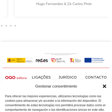
Hugo Fernandes & Zé Carlos Pinto
LIGAÇÕES
JURÍDICO
CONTACTO
Aviso
ÚTEIS
CONNOSCO
Gestionar consentimiento
legal
Início
C/
Acessibilidade
Alemaña,
Campanhas
Para ofrecer las mejores experiencias, utilizamos tecnologías como las
70, 36162
Privacidade
Plataforma
cookies para almacenar y/o acceder a la información del dispositivo. El
Pontevedra
e cookies
consentimiento de estas tecnologías nos permitirá procesar datos como el
Livros
comportamiento de navegación o las identificaciones únicas en este sitio.
986 109
CATÁLOGO