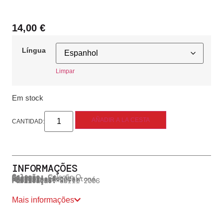
14,00
€
Língua
Limpar
Em stock
INFORMAÇÕES
Coleção:
Coleção Q
Páginas:
64 págs.
Encadernação:
cartoné
Medidas:
15x20 cm
Publicação:
abril 2006
Mais informações